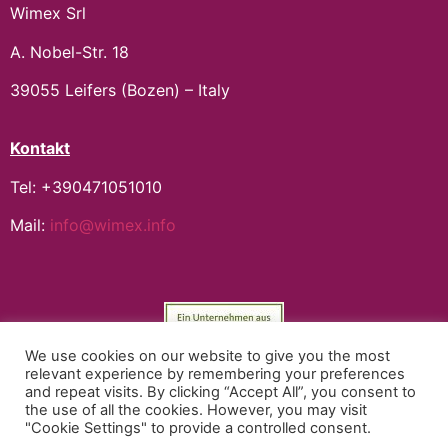
Wimex Srl
A. Nobel-Str. 18
39055 Leifers (Bozen) – Italy
Kontakt
Tel: +390471051010
Mail:
info@wimex.info
We use cookies on our website to give you the most
relevant experience by remembering your preferences
PIva: IT02898910217 REA: 214887 – Cap.Soc. 50.000€ i.v. –
Privacy e
and repeat visits. By clicking “Accept All”, you consent to
Cookie
– © 2024 –
Domanda di agevolazione
the use of all the cookies. However, you may visit
"Cookie Settings" to provide a controlled consent.